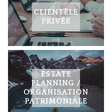
CLIENTÈLE
PRIVÉE
ESTATE
PLANNING /
ORGANISATION
PATRIMONIALE